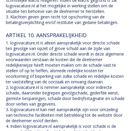
schriftelijke klacht reageren. Indien de klacht gegrond is zal
logovacature.nl al het mogelijke in werking stellen om de
situatie ten behoeve van de deelnemer te herstellen.
3. Klachten geven geen recht tot opschorting van de
betalingsverplichting en/of restitutie van gedane betalingen.
ARTIKEL 10. AANSPRAKELIJKHEID
1. logovacature.nl is alleen aansprakelijk voor directe schade
ten gevolge van opzet of grove schuld aan de zijde van
logovacature.nl. Onder directe schade wordt in deze algemene
voorwaarden verstaan de kosten die de deelnemer
redelijkerwijze heeft moeten maken om de schade vast te
stellen of op te heffen, alsmede redelijke kosten ter
voorkoming of beperking van zulke schade en redelijke kosten
ter vaststelling van de oorzaak en omvang daarvan.
2. logovacature.nl is nimmer aansprakelijk voor indirecte
schade, daaronder begrepen gevolgschade, gederfde winst,
gemiste besparingen, schade door bedrijfsstagnatie en schade
door verlies van gegevens.
3. logovacature.nl kan niet aansprakelijk zijn voor omzeiling
van technische faciliteiten met betrekking tot de website door
de deelnemer en/of derden.
4. Indien logovacature.nl aansprakelijk is voor schade is de