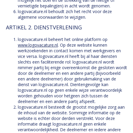
mogelijk het doel en de strekking van de nietige of
vernietigde bepaling(en) in acht wordt genomen.
logovacature.nl behoudt zich het recht voor deze
algemene voorwaarden te wijzigen.
ARTIKEL 2. DIENSTVERLENING
logovacature.nl beheert het online platform op
www.logovacature.nl
. Op deze website kunnen
werkzoekenden in contact komen met werkgevers en
vice versa. logovacature.nl heeft bij al haar diensten
slechts een faciliterende rol: logovacature.nl wordt
nimmer partij bij enige overeenkomst die gesloten wordt
door de deelnemer en een andere partij (bijvoorbeeld
een andere deelnemer) door gebruikmaking van de
dienst van logovacature.nl. Dientengevolge kan
logovacature.nl op geen enkele wijze verantwoordelijk
worden gehouden voor hetgeen zich tussen de
deelnemer en een andere partij afspeelt.
logovacature.nl besteedt de grootst mogelijke zorg aan
de inhoud van de website. Sommige informatie op de
website is echter door derden verstrekt. Voor deze
informatie draagt logovacature.nl geen enkele
verantwoordelijkheid. De deelnemer en iedere andere