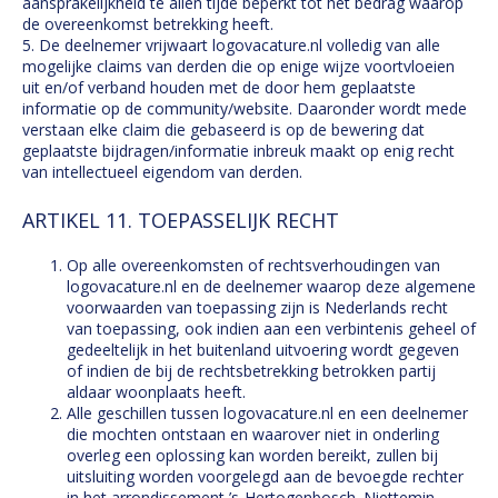
aansprakelijkheid te allen tijde beperkt tot het bedrag waarop
de overeenkomst betrekking heeft.
5. De deelnemer vrijwaart logovacature.nl volledig van alle
mogelijke claims van derden die op enige wijze voortvloeien
uit en/of verband houden met de door hem geplaatste
informatie op de community/website. Daaronder wordt mede
verstaan elke claim die gebaseerd is op de bewering dat
geplaatste bijdragen/informatie inbreuk maakt op enig recht
van intellectueel eigendom van derden.
ARTIKEL 11. TOEPASSELIJK RECHT
Op alle overeenkomsten of rechtsverhoudingen van
logovacature.nl en de deelnemer waarop deze algemene
voorwaarden van toepassing zijn is Nederlands recht
van toepassing, ook indien aan een verbintenis geheel of
gedeeltelijk in het buitenland uitvoering wordt gegeven
of indien de bij de rechtsbetrekking betrokken partij
aldaar woonplaats heeft.
Alle geschillen tussen logovacature.nl en een deelnemer
die mochten ontstaan en waarover niet in onderling
overleg een oplossing kan worden bereikt, zullen bij
uitsluiting worden voorgelegd aan de bevoegde rechter
in het arrondissement ’s-Hertogenbosch. Niettemin