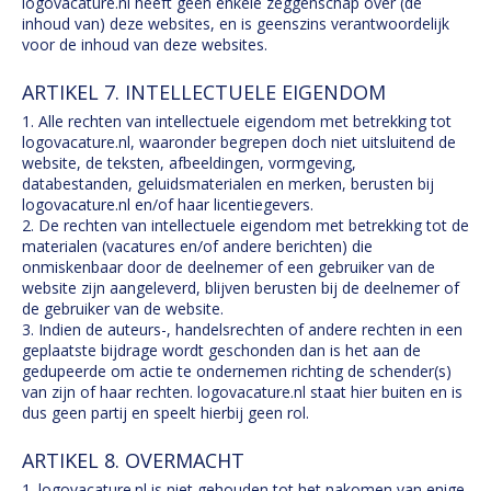
logovacature.nl heeft geen enkele zeggenschap over (de
inhoud van) deze websites, en is geenszins verantwoordelijk
voor de inhoud van deze websites.
ARTIKEL 7. INTELLECTUELE EIGENDOM
1. Alle rechten van intellectuele eigendom met betrekking tot
logovacature.nl, waaronder begrepen doch niet uitsluitend de
website, de teksten, afbeeldingen, vormgeving,
databestanden, geluidsmaterialen en merken, berusten bij
logovacature.nl en/of haar licentiegevers.
2. De rechten van intellectuele eigendom met betrekking tot de
materialen (vacatures en/of andere berichten) die
onmiskenbaar door de deelnemer of een gebruiker van de
website zijn aangeleverd, blijven berusten bij de deelnemer of
de gebruiker van de website.
3. Indien de auteurs-, handelsrechten of andere rechten in een
geplaatste bijdrage wordt geschonden dan is het aan de
gedupeerde om actie te ondernemen richting de schender(s)
van zijn of haar rechten. logovacature.nl staat hier buiten en is
dus geen partij en speelt hierbij geen rol.
ARTIKEL 8. OVERMACHT
1. logovacature.nl is niet gehouden tot het nakomen van enige