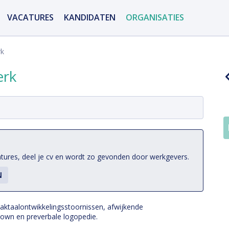
VACATURES
KANDIDATEN
ORGANISATIES
rk
erk
atures, deel je cv en wordt zo gevonden door werkgevers.
aaktaalontwikkelingsstoornissen, afwijkende
wn en preverbale logopedie.