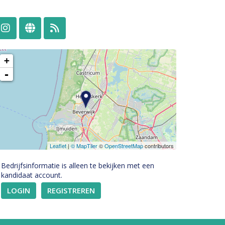
+
-
Leaflet
|
© MapTiler
©
OpenStreetMap
contributors
Bedrijfsinformatie is alleen te bekijken met een
kandidaat account.
2
LOGIN
REGISTREREN