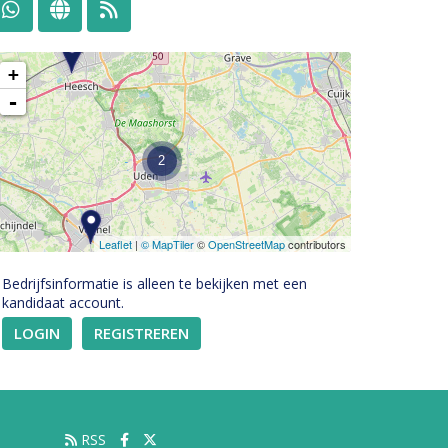
+
-
2
Leaflet
|
© MapTiler
©
OpenStreetMap
contributors
Bedrijfsinformatie is alleen te bekijken met een
kandidaat account.
LOGIN
REGISTREREN
RSS