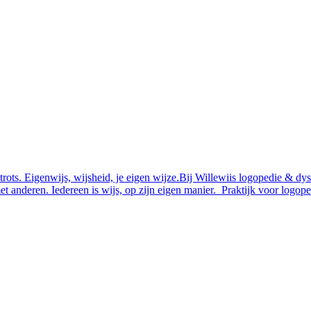
f trots. Eigenwijs, wijsheid, je eigen wijze.Bij Willewiis logopedie & dy
t anderen. Iedereen is wijs, op zijn eigen manier. Praktijk voor logoped