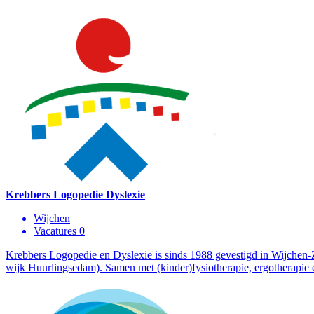
Krebbers Logopedie Dyslexie
Wijchen
Vacatures 0
Krebbers Logopedie en Dyslexie is sinds 1988 gevestigd in Wijchen-Z
wijk Huurlingsedam). Samen met (kinder)fysiotherapie, ergotherapie 