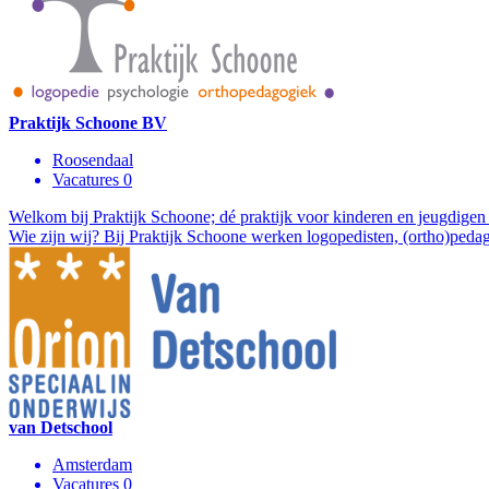
Praktijk Schoone BV
Roosendaal
Vacatures 0
Welkom bij Praktijk Schoone; dé praktijk voor kinderen en jeugdigen to
Wie zijn wij? Bij Praktijk Schoone werken logopedisten, (ortho)peda
van Detschool
Amsterdam
Vacatures 0