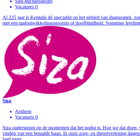
Sint-Michielsgestel
Vacatures 0
Al 225 jaar is Kentalis dé specialist op het gebied van diagnostiek,
met een taalontwikkelingsstoornis of doofblindheid. Sommige leerling
Siza
Arnhem
Vacatures 0
Siza ondersteunt op de momenten dat het nodig is. Hoe we dat doen, v
vinden van een betaalde baan. In onze zorg- en dienstverlening dagen 
laad meer