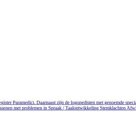
register Paramedici. Daarnaast zijn de logopedisten met genoemde specia
enen met problemen in Spraak / Taalontwikkeling Stemklachten Afwijk