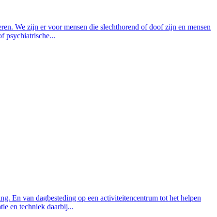
eren. We zijn er voor mensen die slechthorend of doof zijn en mensen
 psychiatrische...
ng. En van dagbesteding op een activiteitencentrum tot het helpen
e en techniek daarbij...