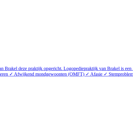
 Brakel deze praktijk opgericht. Logopediepraktijk van Brakel is een 
tteren ✓ Afwijkend mondgewoonten (OMFT) ✓ Afasie ✓ Stemproblem