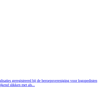
lisaties geregistreerd bij de beroepsvereniging voor logopedisten
end slikken met als...