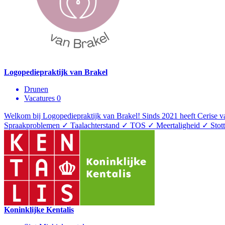
Logopediepraktijk van Brakel
Drunen
Vacatures 0
Welkom bij Logopediepraktijk van Brakel! Sinds 2021 heeft Cerise van
Spraakproblemen ✓ Taalachterstand ✓ TOS ✓ Meertaligheid ✓ Sto
Koninklijke Kentalis